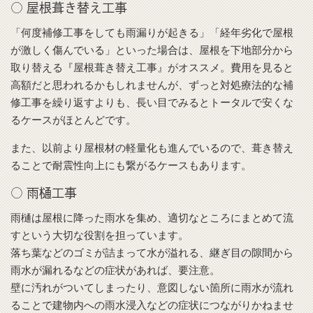
○ 屋根葺き替え工事
「何度補修工事をしても雨漏りが起きる」「経年劣化で屋根
が激しく傷んでいる」といった場合は、屋根を下地部分から
取り替える『屋根葺き替え工事』がオススメ。費用を見ると
高額だと思われるかもしれませんが、ずっと対処療法的な補
修工事を繰り返すよりも、長い目でみるとトータルで安くな
るケースがほとんどです。
また、以前より屋根材の軽量化も進んでいるので、葺き替え
ることで耐震性向上にも繋がるケースもあります。
○ 雨樋工事
雨樋は屋根に降った雨水を集め、適切なところにまとめて流
すという大切な役割を担っています。
落ち葉などのゴミが詰まって水が溢れる、継ぎ目の隙間から
雨水が漏れるなどの症状があれば、要注意。
壁に汚れがついてしまったり、意図しない箇所に雨水が流れ
ることで建物内への雨水浸入などの症状につながりかねませ